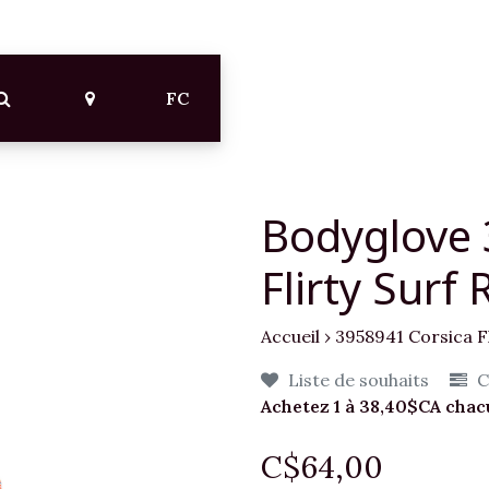
FC
Bodyglove 
Flirty Surf 
Accueil
›
3958941 Corsica Fl
Liste de souhaits
C
Achetez 1 à 38,40$CA cha
C$64,00