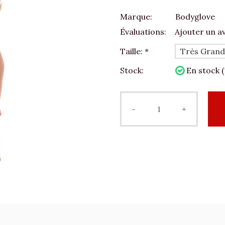
Marque:
Bodyglove
Évaluations:
Ajouter un av
Taille:
*
Stock:
En stock (
-
+