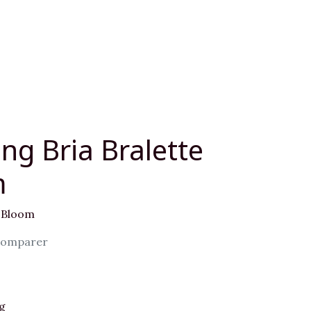
ng Bria Bralette
m
d Bloom
omparer
g