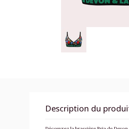
Description du produi
Découvrez la brassière Bria de Devon 