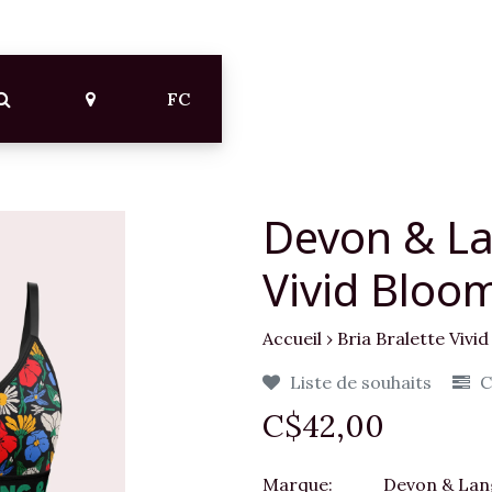
FC
Devon & La
Vivid Bloo
Accueil
›
Bria Bralette Vivi
Liste de souhaits
C
C$42,00
Marque:
Devon & Lan