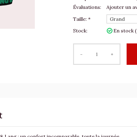
Évaluations:
Ajouter un av
Taille:
*
Stock:
En stock (
-
+
t
& Lang : un confort incomparable, toute la journée.