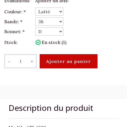
Évaluations:
Ajouter un avis!
Couleur:
*
Bande:
*
Bonnet:
*
Stock:
En stock (1)
-
+
Ajouter au panier
Description du produit