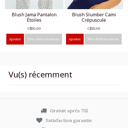
Blush Jama Pantalon
Blush Slumber Cami
Étoiles
Crépuscule
C$50,00
C$35,00
Ajouter
Plus d'informations
Ajouter
Plus d'informations
Vu(s) récemment
Gratuit après 75$
Satisfaction garantie