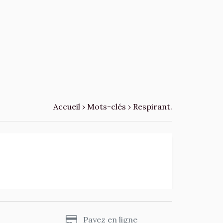
Accueil
›
Mots-clés
›
Respirant.
s
Payez en ligne