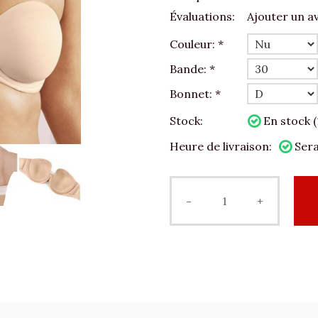
Évaluations:
Ajouter un av
Couleur:
*
Bande:
*
Bonnet:
*
Stock:
En stock (
Heure de livraison:
Sera
-
+