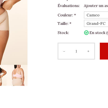
Évaluations:
Ajouter un av
Couleur:
*
Taille:
*
Stock:
En stock (
-
+