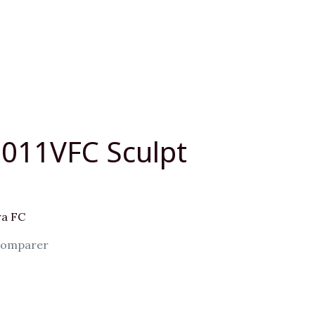
011VFC Sculpt
ra FC
omparer