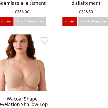
Seamless allaitement
d'allaitement
C$58,00
C$28,50
Ajouter
Plus d'informations
Ajouter
Plus d'informations
Wacoal Shape
evelation Shallow Top