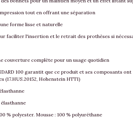
 des bonnets pour un maintien moyen et un effet liftant s
mpression tout en offrant une séparation
ne forme lisse et naturelle
 faciliter l'insertion et le retrait des prothèses si nécess
 une couverture complète pour un usage quotidien
ARD 100 garantit que ce produit et ses composants ont é
ves (17.HUS.20152, Hohenstein HTTI)
 élasthanne
% élasthanne
100 % polyester. Mousse : 100 % polyuréthane