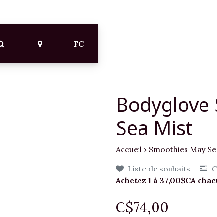
FC
Bodyglove
Sea Mist
Accueil
›
Smoothies May Se
Liste de souhaits
C
Achetez 1 à 37,00$CA cha
C$74,00