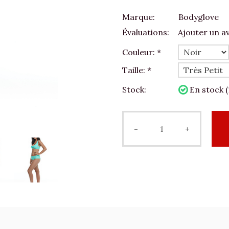
Marque:
Bodyglove
Évaluations:
Ajouter un av
Couleur:
*
Taille:
*
Stock:
En stock (
-
+