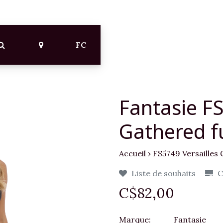
FC
Fantasie FS
Gathered fu
Accueil
›
FS5749 Versailles 
Liste de souhaits
C
C$82,00
Marque:
Fantasie