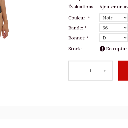
Évaluations:
Ajouter un av
Couleur:
*
Bande:
*
Bonnet:
*
Stock:
En ruptur
-
+