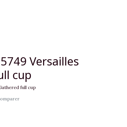
5749 Versailles
ll cup
Gathered full cup
omparer