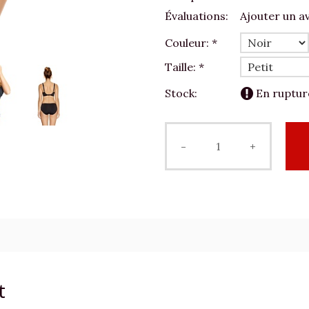
Évaluations:
Ajouter un av
Couleur:
*
Taille:
*
Stock:
En ruptur
-
+
t