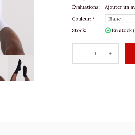
Évaluations:
Ajouter un av
Couleur:
*
Stock:
En stock (
-
+