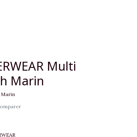
RWEAR Multi
h Marin
 Marin
omparer
RWEAR