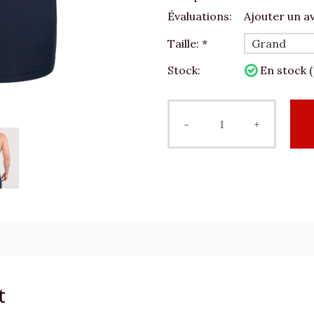
Évaluations:
Ajouter un av
Taille:
*
Stock:
En stock (
-
+
t