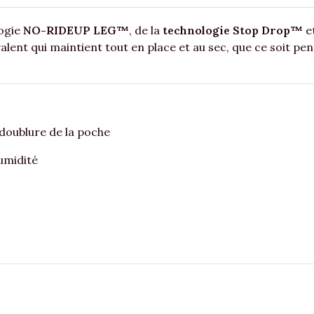
logie
NO-RIDEUP LEG™
, de la
technologie Stop Drop™
et
nt qui maintient tout en place et au sec, que ce soit pend
 doublure de la poche
humidité