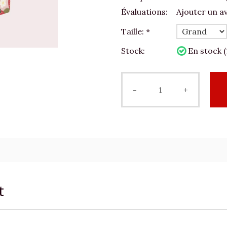
Évaluations:
Ajouter un av
Taille:
*
Stock:
En stock (
-
+
t