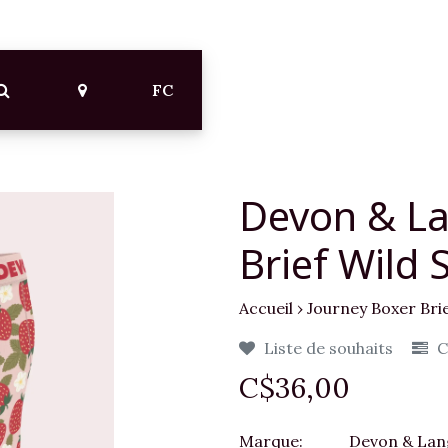
FC
Devon & La
Brief Wild 
Accueil
›
Journey Boxer Bri
Liste de souhaits
C
C$36,00
Marque:
Devon & Lan