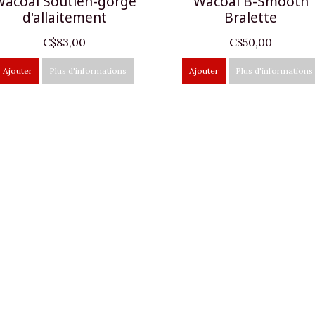
acoal Soutien-gorge
Wacoal B-Smooth
d'allaitement
Bralette
C$83,00
C$50,00
Ajouter
Plus d'informations
Ajouter
Plus d'informations