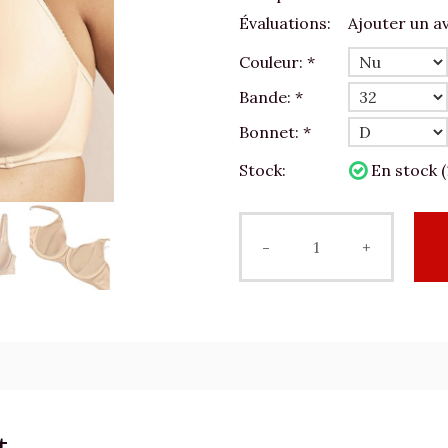
Évaluations:
Ajouter un av
Couleur:
*
Bande:
*
Bonnet:
*
Stock:
En stock (
-
+
t