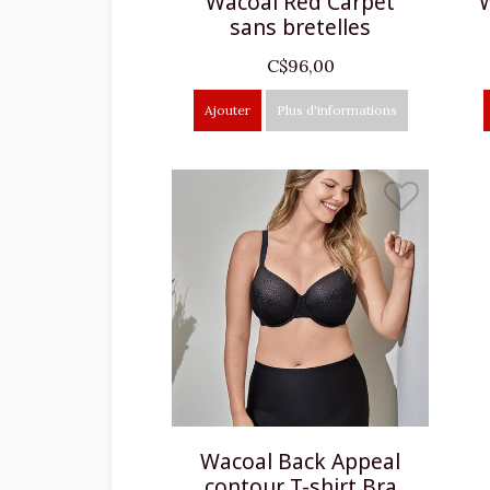
Wacoal Red Carpet
W
sans bretelles
C$96,00
Ajouter
Plus d'informations
Wacoal Back Appeal
contour T-shirt Bra