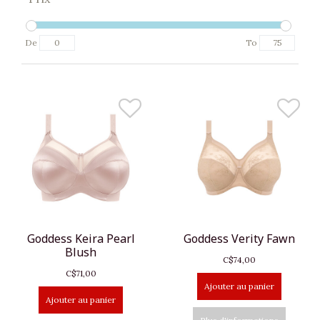
De
To
Goddess Keira Pearl
Goddess Verity Fawn
Blush
C$74,00
C$71,00
Ajouter au panier
Ajouter au panier