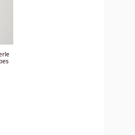
erle
mbes