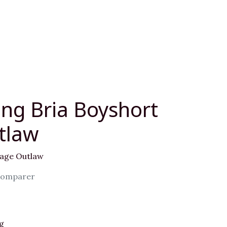
ng Bria Boyshort
tlaw
tage Outlaw
omparer
g