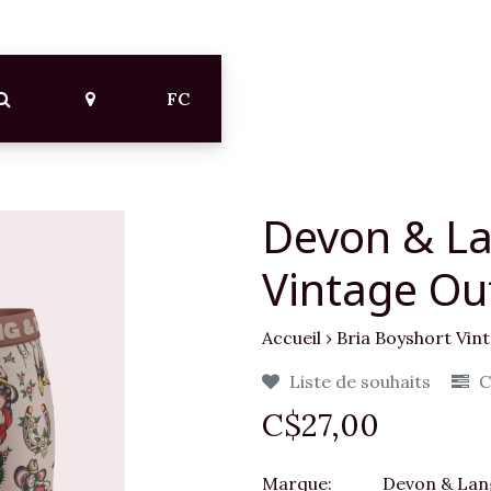
FC
Devon & La
Vintage Ou
Accueil
›
Bria Boyshort Vin
Liste de souhaits
C
C$27,00
Marque:
Devon & Lan