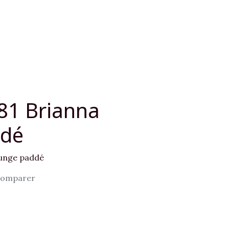
81 Brianna
ddé
lunge paddé
omparer