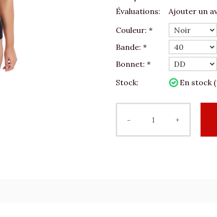
Évaluations:
Ajouter un av
Couleur:
*
Bande:
*
Bonnet:
*
Stock:
En stock (
-
+