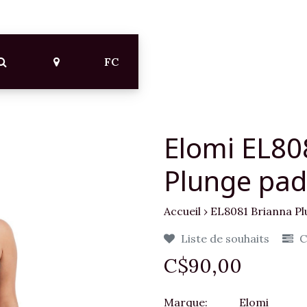
FC
Elomi EL80
Plunge pa
Accueil
›
EL8081 Brianna P
Liste de souhaits
C
C$90,00
Marque:
Elomi