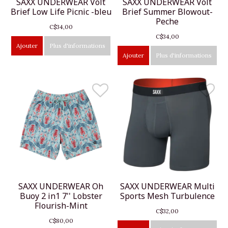
SAXX UNDERWEAR Volt
SAXX UNDERWEAR Volt
Brief Low Life Picnic -bleu
Brief Summer Blowout-
Peche
C$34,00
C$34,00
Ajouter
Plus d'informations
Ajouter
Plus d'informations
SAXX UNDERWEAR Oh
SAXX UNDERWEAR Multi
Buoy 2 in1 7'' Lobster
Sports Mesh Turbulence
Flourish-Mint
C$32,00
C$80,00