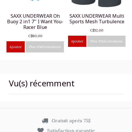
SAXX UNDERWEAR Oh
SAXX UNDERWEAR Multi
Buoy 2 in1 7'' I Want You-
Sports Mesh Turbulence
Racer Blue
C$32,00
C$80,00
Ajouter
Plus d'informations
Ajouter
Plus d'informations
Vu(s) récemment
Gratuit après 75$
Satisfaction garantie